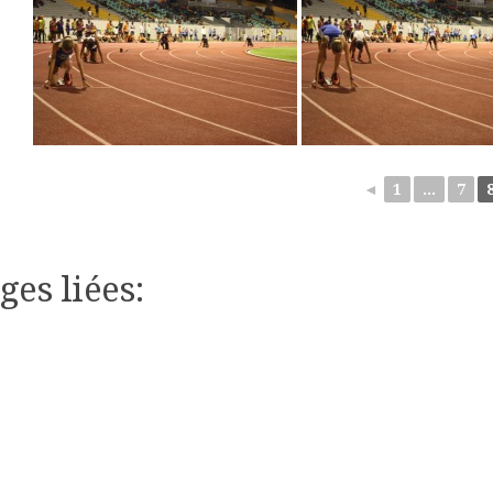
◄
1
...
7
ges liées: